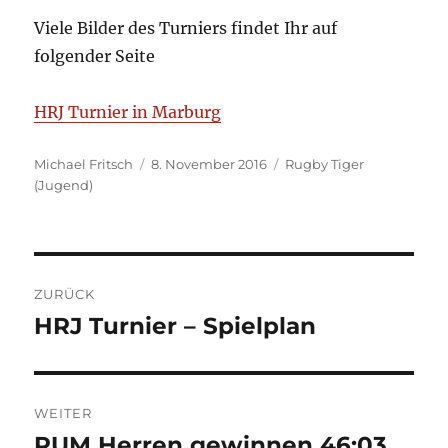
Viele Bilder des Turniers findet Ihr auf
folgender Seite
HRJ Turnier in Marburg
Autor
Veröffentlicht
Kategorien
Michael Fritsch
8. November 2016
Rugby Tiger
am
(Jugend)
Beitragsnavigation
ZURÜCK
HRJ Turnier – Spielplan
Vorheriger
Beitrag:
WEITER
RUM Herren gewinnen 46:03
Nächster