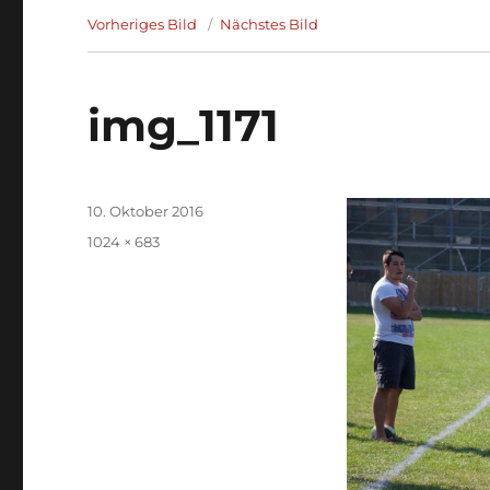
Vorheriges Bild
Nächstes Bild
img_1171
Veröffentlicht
10. Oktober 2016
am
Volle
1024 × 683
Größe