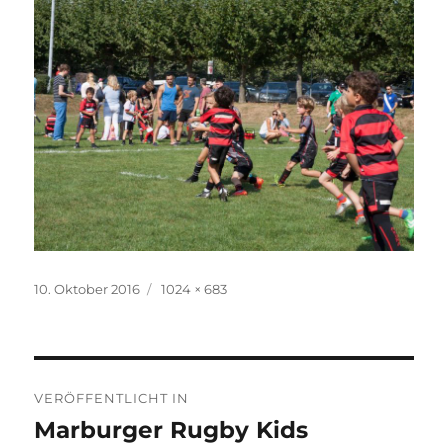
Veröffentlicht
Volle
10. Oktober 2016
1024 × 683
am
Größe
Beitragsnavigation
VERÖFFENTLICHT IN
Marburger Rugby Kids