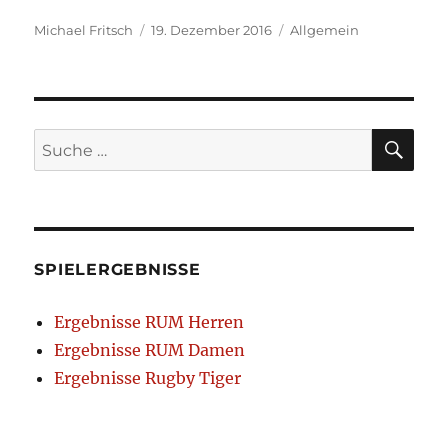
Autor
Veröffentlicht
Kategorien
Michael Fritsch
19. Dezember 2016
Allgemein
am
SU
Suche
nach:
SPIELERGEBNISSE
Ergebnisse RUM Herren
Ergebnisse RUM Damen
Ergebnisse Rugby Tiger